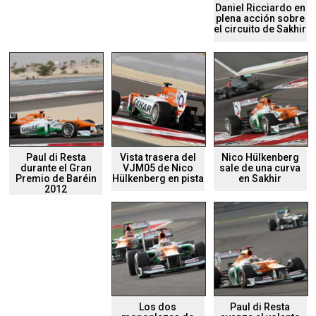
Daniel Ricciardo en
plena acción sobre
el circuito de Sakhir
Paul di Resta
Vista trasera del
Nico Hülkenberg
durante el Gran
VJM05 de Nico
sale de una curva
Premio de Baréin
Hülkenberg en pista
en Sakhir
2012
Los dos
Paul di Resta