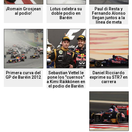
¡Romain Grosjean
Lotus celebra su
Paul di Resta y
al podio!
doble podio en
Fernando Alonso
Baréin
llegan juntos a la
línea de meta
Primera curva del
Sebastian Vettel le
Daniel Ricciardo
GP de Baréin 2012
pone los "cuernos"
exprime su STR7 en
a Kimi Räikkönen en
carrera
el podio de Baréin