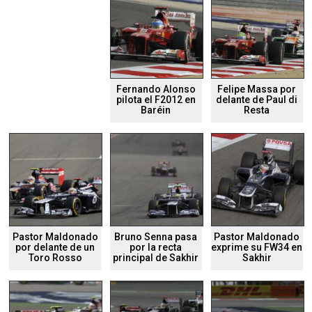
Fernando Alonso
Felipe Massa por
pilota el F2012 en
delante de Paul di
Baréin
Resta
Pastor Maldonado
Bruno Senna pasa
Pastor Maldonado
por delante de un
por la recta
exprime su FW34 en
Toro Rosso
principal de Sakhir
Sakhir