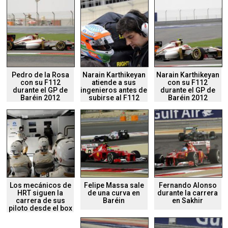
Pedro de la Rosa
Narain Karthikeyan
Narain Karthikeyan
con su F112
atiende a sus
con su F112
durante el GP de
ingenieros antes de
durante el GP de
Baréin 2012
subirse al F112
Baréin 2012
Los mecánicos de
Felipe Massa sale
Fernando Alonso
HRT siguen la
de una curva en
durante la carrera
carrera de sus
Baréin
en Sakhir
piloto desde el box