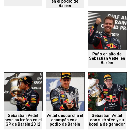
en el podio de
Baréin
Puño en alto de
Sebastian Vettel en
Baréin
Sebastian Vettel
Vettel descorcha el
Sebastian Vettel
besa su trofeo en el
champán en el
con su trofeo y su
GP de Baréin 2012
podio de Baréin
botella de ganador