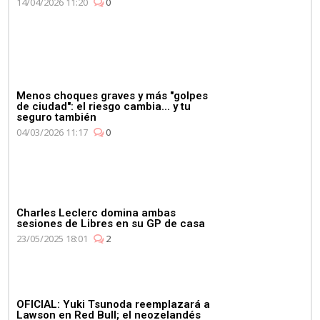
14/04/2026 11:20
0
Menos choques graves y más "golpes
de ciudad": el riesgo cambia... y tu
seguro también
04/03/2026 11:17
0
Charles Leclerc domina ambas
sesiones de Libres en su GP de casa
23/05/2025 18:01
2
OFICIAL: Yuki Tsunoda reemplazará a
Lawson en Red Bull; el neozelandés