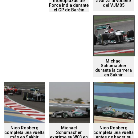
monoplazas de
avanza al volante
Force India durante
del VJM05
el GP de Baréin
Michael
Schumacher
durante la carrera
en Sakhir
Nico Rosberg
Michael
Nico Rosberg
completa una vuelta
Schumacher
completa una vuelta
más en Sakhir
exprime su W03 en
antes de hacer su