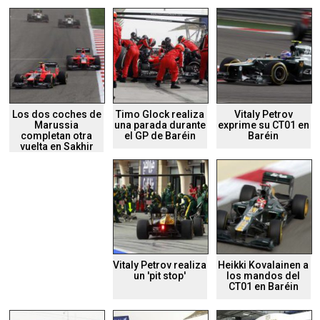
Los dos coches de
Timo Glock realiza
Vitaly Petrov
Marussia
una parada durante
exprime su CT01 en
completan otra
el GP de Baréin
Baréin
vuelta en Sakhir
Vitaly Petrov realiza
Heikki Kovalainen a
un 'pit stop'
los mandos del
CT01 en Baréin