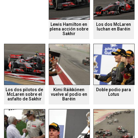
Lewis Hamilton en
Los dos McLaren
plena acción sobre
luchan en Baréin
Sakhir
Los dos pilotos de
Kimi Räikkönen
Doble podio para
McLaren sobre el
vuelve al podio en
Lotus
asfalto de Sakhir
Baréin