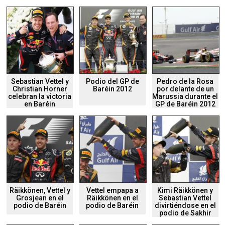
Sebastian Vettel y
Podio del GP de
Pedro de la Rosa
Christian Horner
Baréin 2012
por delante de un
celebran la victoria
Marussia durante el
en Baréin
GP de Baréin 2012
Räikkönen, Vettel y
Vettel empapa a
Kimi Räikkönen y
Grosjean en el
Räikkönen en el
Sebastian Vettel
podio de Baréin
podio de Baréin
divirtiéndose en el
podio de Sakhir