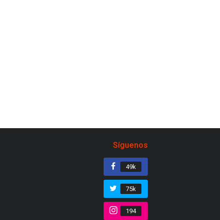
Síguenos
49k
75k
194