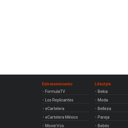
Entretenimiento
Lifestyle
FormulaTV
Bekia
Los Replicantes
Moda
eCartelera
Belleza
eCartelera México
Pareja
Movie'n'co
Bebés