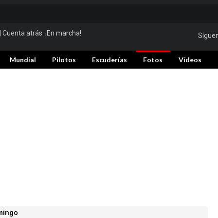
| Cuenta atrás:
¡En marcha!
Sígue
Mundial
Pilotos
Escuderías
Fotos
Vídeos
mingo