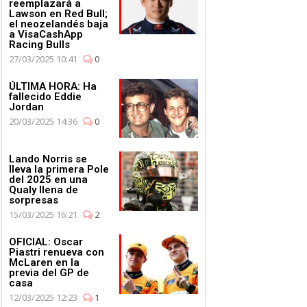
reemplazará a
Lawson en Red Bull;
el neozelandés baja
a VisaCashApp
Racing Bulls
27/03/2025 10:41
0
ÚLTIMA HORA: Ha
fallecido Eddie
Jordan
20/03/2025 14:36
0
Lando Norris se
lleva la primera Pole
del 2025 en una
Qualy llena de
sorpresas
15/03/2025 16:21
2
OFICIAL: Oscar
Piastri renueva con
McLaren en la
previa del GP de
casa
12/03/2025 12:23
1