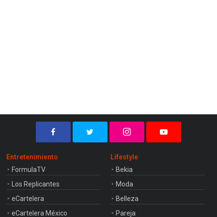
Entretenimiento
Lifestyle
FormulaTV
Bekia
Los Replicantes
Moda
eCartelera
Belleza
eCartelera México
Pareja