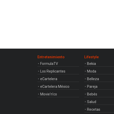
Entretenimiento
Lifestyle
FormulaTV
Bekia
Los Replicantes
Moda
eCartelera
Belleza
eCartelera México
Pareja
Movie'n'co
Bebés
Salud
Recetas