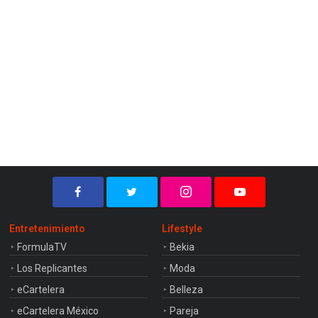
Entretenimiento
Lifestyle
FormulaTV
Bekia
Los Replicantes
Moda
eCartelera
Belleza
eCartelera México
Pareja