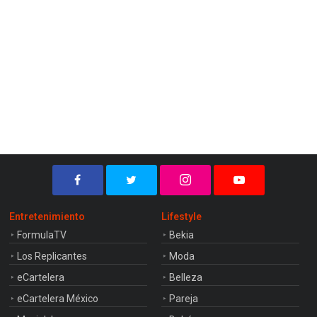
Entretenimiento
Lifestyle
FormulaTV
Bekia
Los Replicantes
Moda
eCartelera
Belleza
eCartelera México
Pareja