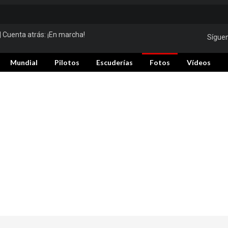
| Cuenta atrás:
¡En marcha!
Sígue
Mundial
Pilotos
Escuderías
Fotos
Vídeos