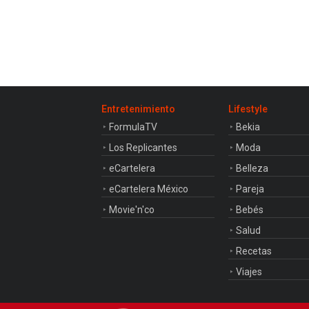
Entretenimiento
Lifestyle
FormulaTV
Bekia
Los Replicantes
Moda
eCartelera
Belleza
eCartelera México
Pareja
Movie'n'co
Bebés
Salud
Recetas
Viajes