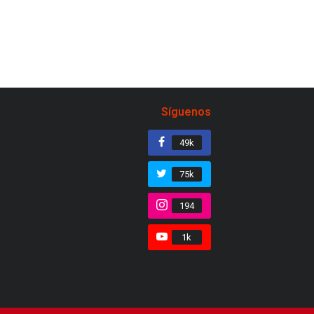
Síguenos
49k
75k
194
1k