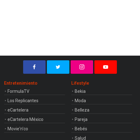
Entretenimiento
Lifestyle
FormulaTV
Bekia
Los Replicantes
Moda
eCartelera
Belleza
eCartelera México
Pareja
Movie'n'co
Bebés
Salud