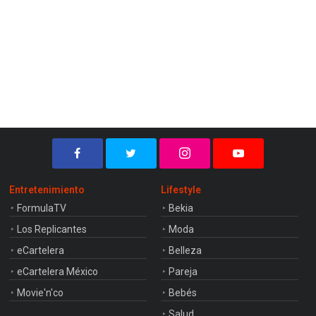
Entretenimiento
Lifestyle
FormulaTV
Bekia
Los Replicantes
Moda
eCartelera
Belleza
eCartelera México
Pareja
Movie'n'co
Bebés
Salud