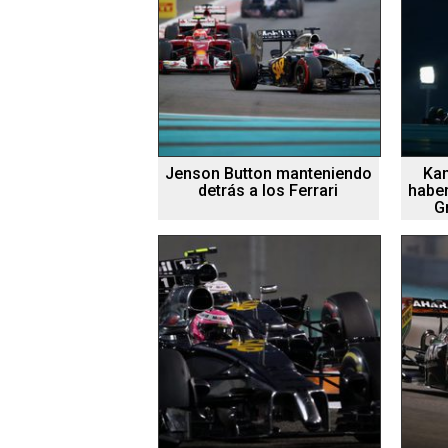
Jenson Button manteniendo
Ka
detrás a los Ferrari
haber
G