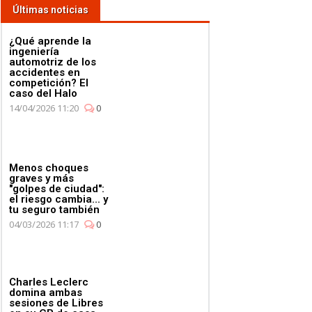
Últimas noticias
¿Qué aprende la
ingeniería
automotriz de los
accidentes en
competición? El
caso del Halo
14/04/2026 11:20
0
Menos choques
graves y más
"golpes de ciudad":
el riesgo cambia... y
tu seguro también
04/03/2026 11:17
0
Charles Leclerc
domina ambas
sesiones de Libres