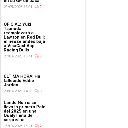
en su GP de casa
23/05/2025 18:01
2
OFICIAL: Yuki
Tsunoda
reemplazará a
Lawson en Red Bull;
el neozelandés baja
a VisaCashApp
Racing Bulls
27/03/2025 10:41
0
ÚLTIMA HORA: Ha
fallecido Eddie
Jordan
20/03/2025 14:36
0
Lando Norris se
lleva la primera Pole
del 2025 en una
Qualy llena de
sorpresas
15/03/2025 16:21
2