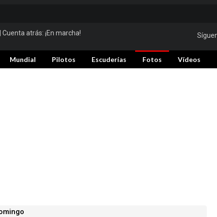
| Cuenta atrás:
¡En marcha!
Sígue
Mundial
Pilotos
Escuderías
Fotos
Vídeos
domingo