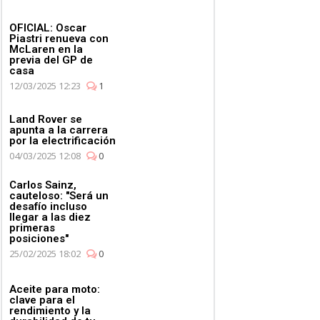
OFICIAL: Oscar
Piastri renueva con
McLaren en la
previa del GP de
casa
12/03/2025 12:23
1
Land Rover se
apunta a la carrera
por la electrificación
04/03/2025 12:08
0
Carlos Sainz,
cauteloso: "Será un
desafío incluso
llegar a las diez
primeras
posiciones"
25/02/2025 18:02
0
Aceite para moto:
clave para el
rendimiento y la