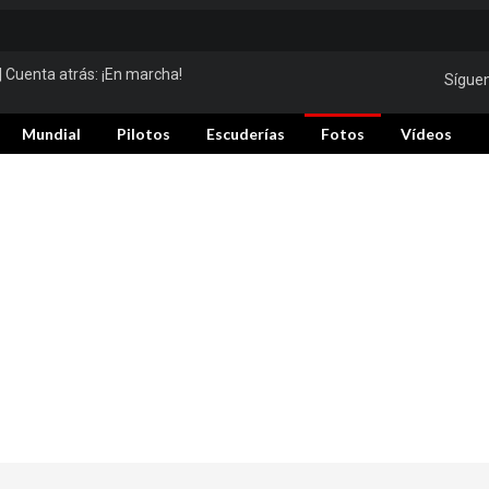
| Cuenta atrás:
¡En marcha!
Sígue
Mundial
Pilotos
Escuderías
Fotos
Vídeos