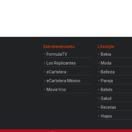
Entretenimiento
Lifestyle
FormulaTV
Bekia
Los Replicantes
Moda
eCartelera
Belleza
eCartelera México
Pareja
Movie'n'co
Bebés
Salud
Recetas
Viajes