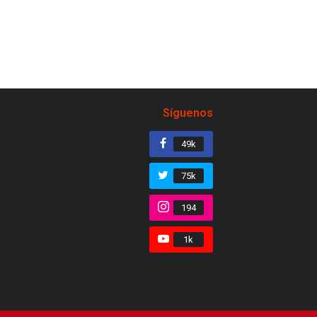
Síguenos
49k
75k
194
1k