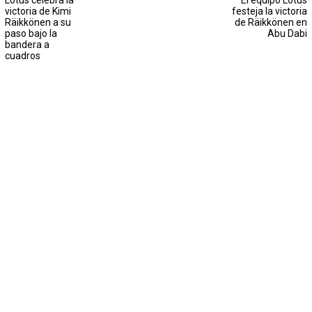
Lotus celebra la
El equipo Lotus
victoria de Kimi
festeja la victoria
Räikkönen a su
de Räikkönen en
paso bajo la
Abu Dabi
bandera a
cuadros