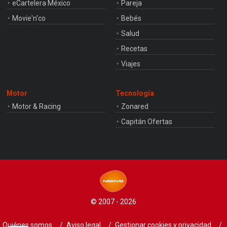
eCartelera México
Pareja
Movie'n'co
Bebés
Salud
Recetas
Viajes
Motor
Tecnología
Motor & Racing
Zonared
Capitán Ofertas
© 2007 - 2026
Quiénes somos
Aviso legal
Gestionar cookies y privacidad