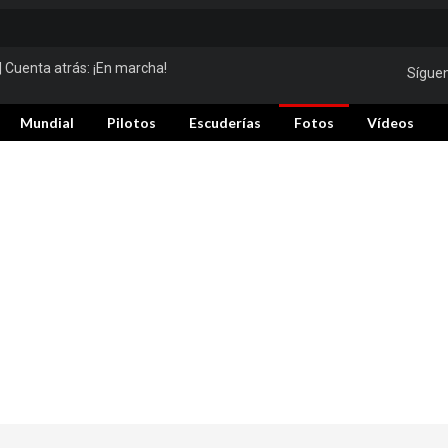
| Cuenta atrás:
¡En marcha!
Sígue
Mundial
Pilotos
Escuderías
Fotos
Vídeos