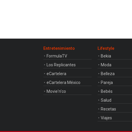
Entretenimiento
Lifestyle
FormulaTV
Bekia
Los Replicantes
Moda
eCartelera
Belleza
eCartelera México
Pareja
Movie'n'co
Bebés
Salud
Recetas
Viajes