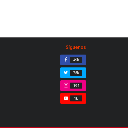
Síguenos
49k
75k
194
1k