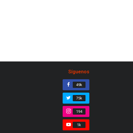
Síguenos
49k
75k
194
1k