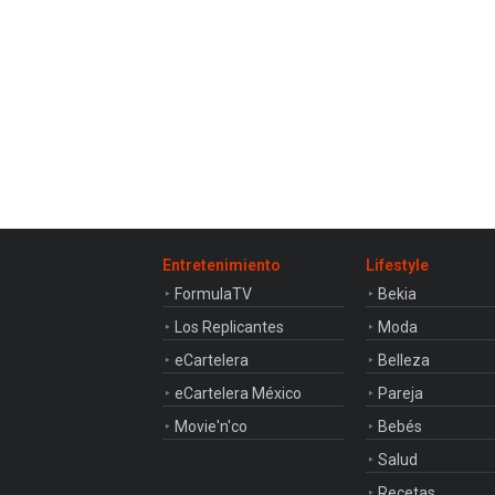
Entretenimiento
Lifestyle
FormulaTV
Bekia
Los Replicantes
Moda
eCartelera
Belleza
eCartelera México
Pareja
Movie'n'co
Bebés
Salud
Recetas