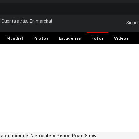
| Cuenta atrás:
¡En marcha!
Sígue
Mundial
Pilotos
Escuderías
Fotos
Vídeos
era edición del 'Jerusalem Peace Road Show'