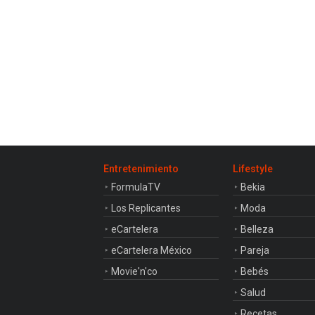
Entretenimiento
Lifestyle
FormulaTV
Bekia
Los Replicantes
Moda
eCartelera
Belleza
eCartelera México
Pareja
Movie'n'co
Bebés
Salud
Recetas