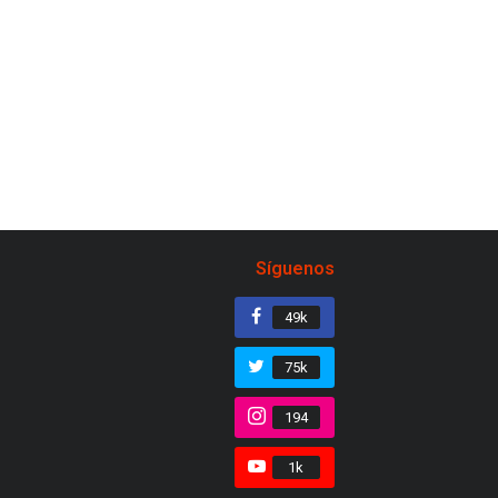
Síguenos
49k
75k
194
1k