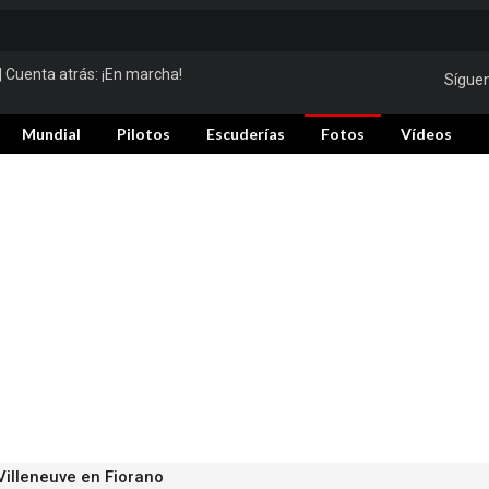
| Cuenta atrás:
¡En marcha!
Sígue
Mundial
Pilotos
Escuderías
Fotos
Vídeos
Villeneuve en Fiorano