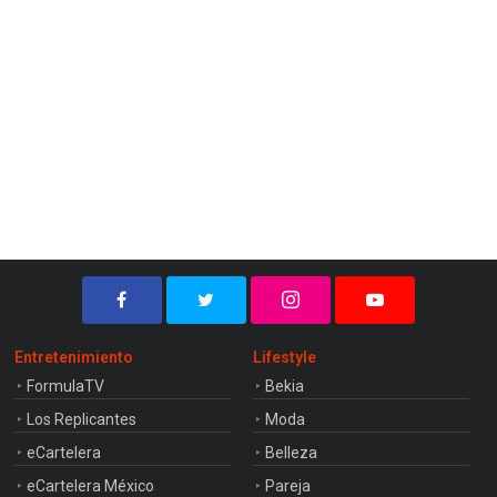
Entretenimiento
Lifestyle
FormulaTV
Bekia
Los Replicantes
Moda
eCartelera
Belleza
eCartelera México
Pareja