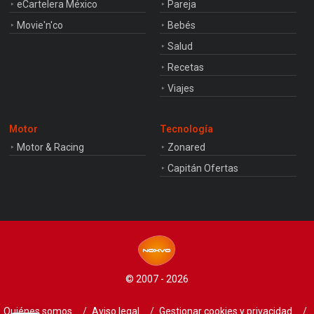
eCartelera México
Pareja
Movie'n'co
Bebés
Salud
Recetas
Viajes
Motor
Tecnología
Motor & Racing
Zonared
Capitán Ofertas
© 2007 - 2026
Quiénes somos
Aviso legal
Gestionar cookies y privacidad