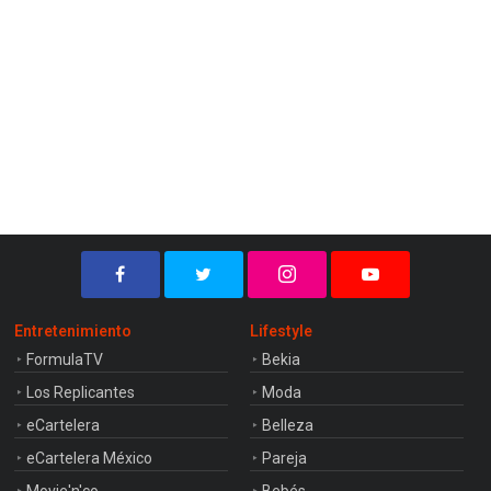
Entretenimiento
Lifestyle
FormulaTV
Bekia
Los Replicantes
Moda
eCartelera
Belleza
eCartelera México
Pareja