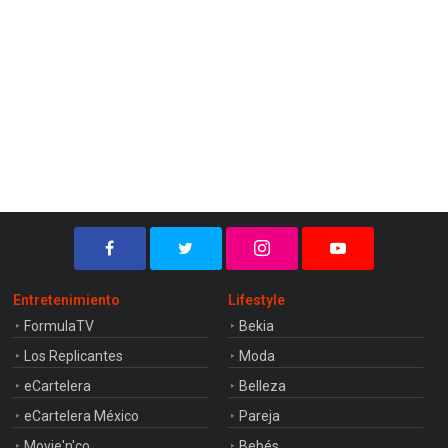
Entretenimiento
Lifestyle
FormulaTV
Bekia
Los Replicantes
Moda
eCartelera
Belleza
eCartelera México
Pareja
Movie'n'co
Bebés