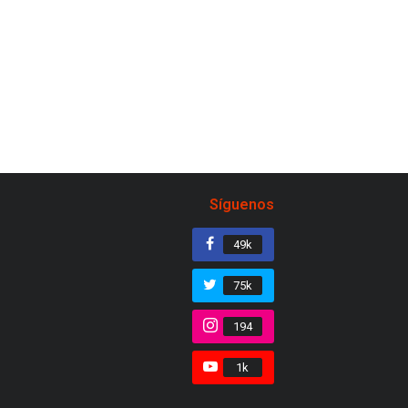
Síguenos
49k
75k
194
1k