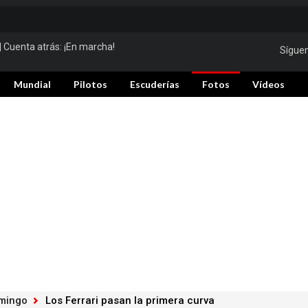
| Cuenta atrás:
¡En marcha!
Sígue
Mundial
Pilotos
Escuderías
Fotos
Vídeos
omingo
Los Ferrari pasan la primera curva