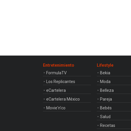
Entretenimiento
Lifestyle
FormulaTV
Bekia
Los Replicantes
Moda
eCartelera
Belleza
eCartelera México
Pareja
Movie'n'co
Bebés
Salud
Recetas