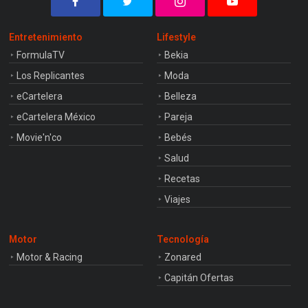
Entretenimiento
Lifestyle
FormulaTV
Bekia
Los Replicantes
Moda
eCartelera
Belleza
eCartelera México
Pareja
Movie'n'co
Bebés
Salud
Recetas
Viajes
Motor
Tecnología
Motor & Racing
Zonared
Capitán Ofertas