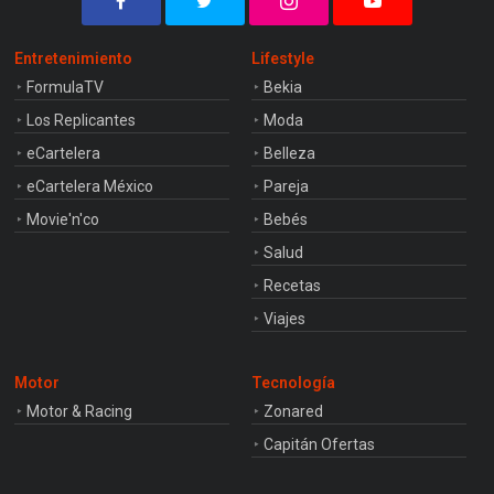
Entretenimiento
Lifestyle
FormulaTV
Bekia
Los Replicantes
Moda
eCartelera
Belleza
eCartelera México
Pareja
Movie'n'co
Bebés
Salud
Recetas
Viajes
Motor
Tecnología
Motor & Racing
Zonared
Capitán Ofertas