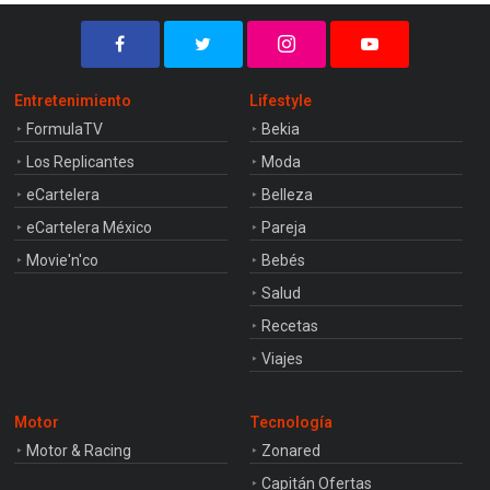
Entretenimiento
Lifestyle
FormulaTV
Bekia
Los Replicantes
Moda
eCartelera
Belleza
eCartelera México
Pareja
Movie'n'co
Bebés
Salud
Recetas
Viajes
Motor
Tecnología
Motor & Racing
Zonared
Capitán Ofertas