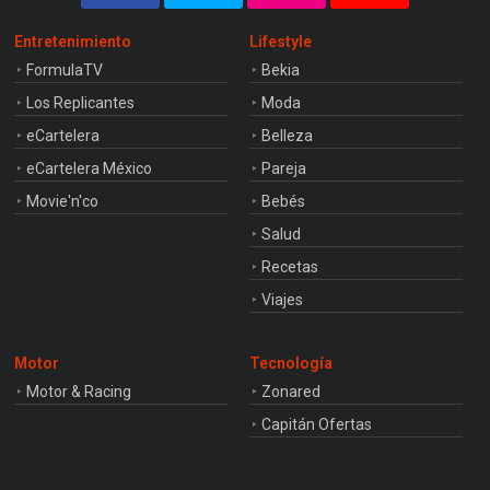
Entretenimiento
Lifestyle
FormulaTV
Bekia
Los Replicantes
Moda
eCartelera
Belleza
eCartelera México
Pareja
Movie'n'co
Bebés
Salud
Recetas
Viajes
Motor
Tecnología
Motor & Racing
Zonared
Capitán Ofertas