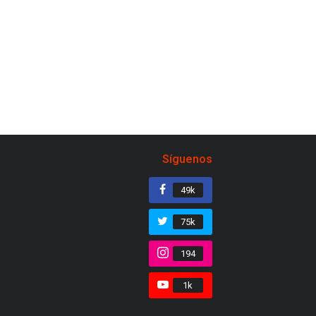
Síguenos
49k
75k
194
1k