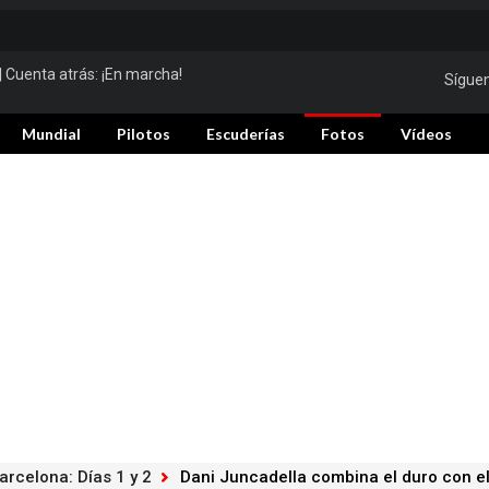
| Cuenta atrás:
¡En marcha!
Sígue
Mundial
Pilotos
Escuderías
Fotos
Vídeos
rcelona: Días 1 y 2
Dani Juncadella combina el duro con e