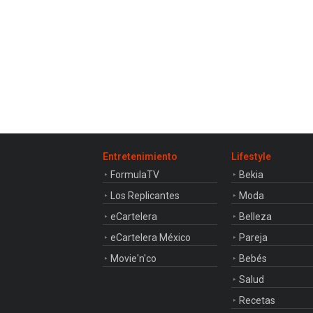
Entretenimiento
Lifestyle
FormulaTV
Bekia
Los Replicantes
Moda
eCartelera
Belleza
eCartelera México
Pareja
Movie'n'co
Bebés
Salud
Recetas