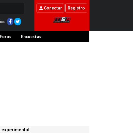
Conectar
Registro
nos:
Foros
Encuestas
l experimental