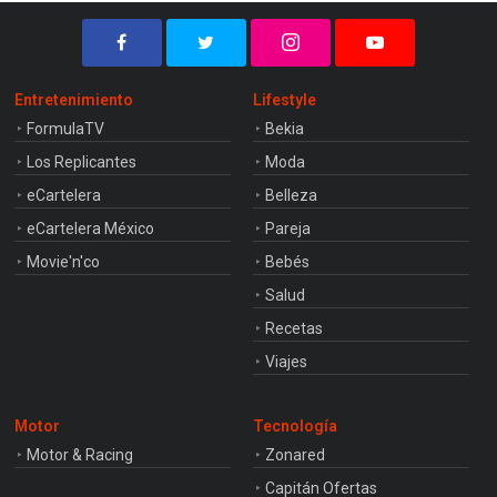
Entretenimiento
Lifestyle
FormulaTV
Bekia
Los Replicantes
Moda
eCartelera
Belleza
eCartelera México
Pareja
Movie'n'co
Bebés
Salud
Recetas
Viajes
Motor
Tecnología
Motor & Racing
Zonared
Capitán Ofertas