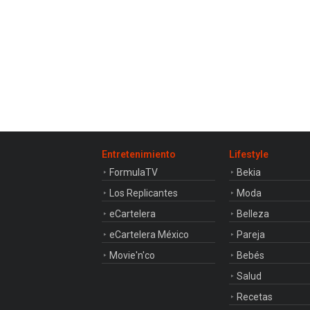
Entretenimiento
Lifestyle
FormulaTV
Bekia
Los Replicantes
Moda
eCartelera
Belleza
eCartelera México
Pareja
Movie'n'co
Bebés
Salud
Recetas