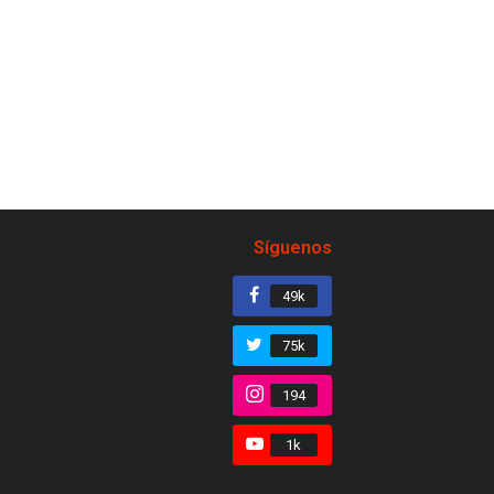
Síguenos
49k
75k
194
1k