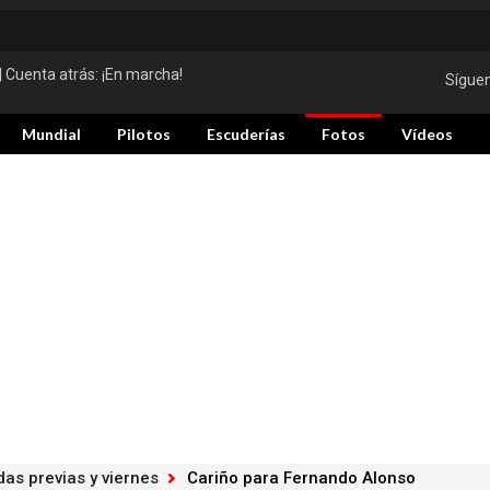
| Cuenta atrás:
¡En marcha!
Sígue
Mundial
Pilotos
Escuderías
Fotos
Vídeos
das previas y viernes
Cariño para Fernando Alonso