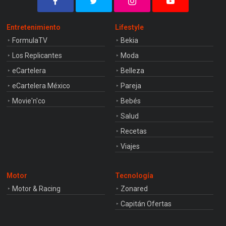
Entretenimiento
Lifestyle
FormulaTV
Bekia
Los Replicantes
Moda
eCartelera
Belleza
eCartelera México
Pareja
Movie'n'co
Bebés
Salud
Recetas
Viajes
Motor
Tecnología
Motor & Racing
Zonared
Capitán Ofertas