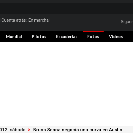
| Cuenta atrás:
¡En marcha!
Sígue
Mundial
Pilotos
Escuderías
Fotos
Vídeos
2012: sábado
Bruno Senna negocia una curva en Austin