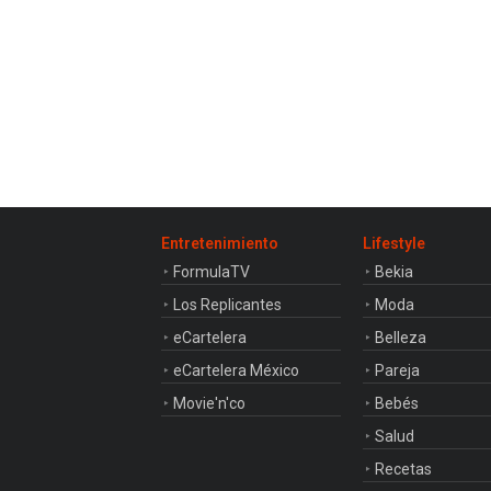
Entretenimiento
Lifestyle
FormulaTV
Bekia
Los Replicantes
Moda
eCartelera
Belleza
eCartelera México
Pareja
Movie'n'co
Bebés
Salud
Recetas