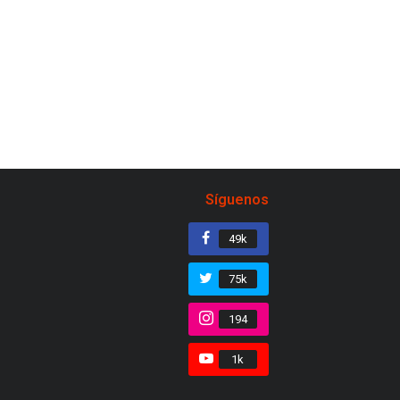
Síguenos
49k
75k
194
1k