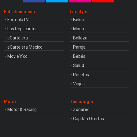
Entretenimiento
Lifestyle
FormulaTV
Bekia
Los Replicantes
Moda
eCartelera
Belleza
eCartelera México
Pareja
Movie'n'co
Bebés
Salud
Recetas
Viajes
Motor
Tecnología
Motor & Racing
Zonared
Capitán Ofertas