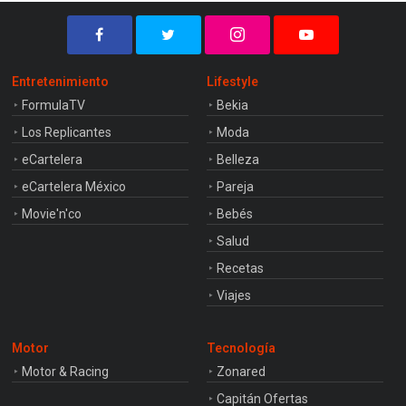
Entretenimiento
Lifestyle
FormulaTV
Bekia
Los Replicantes
Moda
eCartelera
Belleza
eCartelera México
Pareja
Movie'n'co
Bebés
Salud
Recetas
Viajes
Motor
Tecnología
Motor & Racing
Zonared
Capitán Ofertas