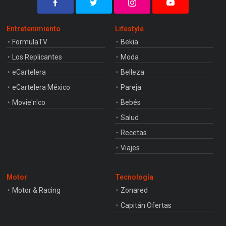
Entretenimiento
Lifestyle
FormulaTV
Bekia
Los Replicantes
Moda
eCartelera
Belleza
eCartelera México
Pareja
Movie'n'co
Bebés
Salud
Recetas
Viajes
Motor
Tecnología
Motor & Racing
Zonared
Capitán Ofertas