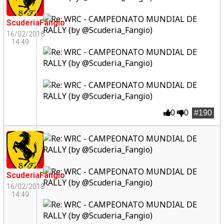
ScuderiaFangio
16/02/2018
14:49
0
0
#190
ScuderiaFangio
16/02/2018
14:49