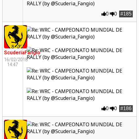
0
0
#185
ScuderiaFangio
16/02/2018
14:47
0
0
#186