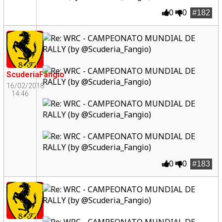
0
0
#182
ScuderiaFangio
16/02/2018
14:46
0
0
#183