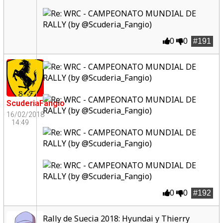
0
0
#191
ScuderiaFangio
16/02/2018
14:49
0
0
#192
Rally de Suecia 2018: Hyundai y Thierry