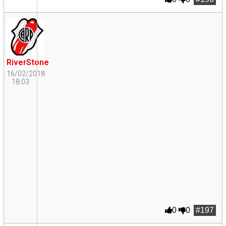
RiverStone
16/02/2018
18:03
0
0
#197