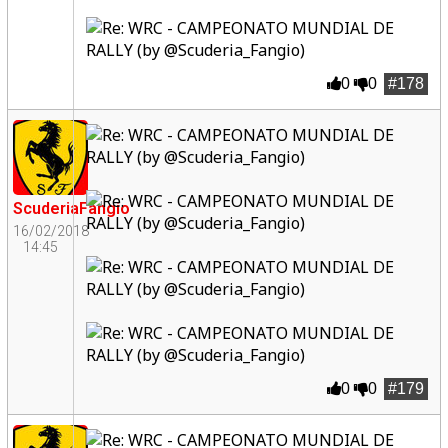
0
0
#178
ScuderiaFangio
16/02/2018
14:45
0
0
#179