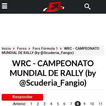
Inicio
Foros
Foro Fórmula 1
WRC - CAMPEONATO
MUNDIAL DE RALLY (by @Scuderia_Fangio)
WRC - CAMPEONATO
MUNDIAL DE RALLY (by
@Scuderia_Fangio)
Responder
Anterior
1
2
3
4
5
6
7
8
9
10
11