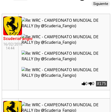
Siguiente
ScuderiaFangio
16/02/2018
14:44
0
0
#175