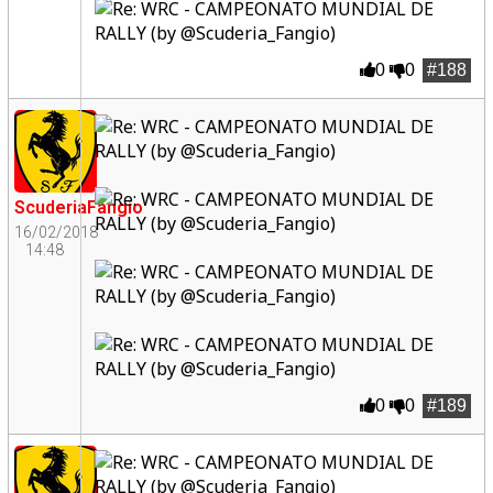
0
0
#188
ScuderiaFangio
16/02/2018
14:48
0
0
#189