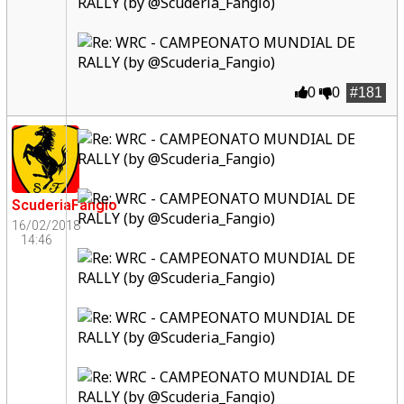
0
0
#181
ScuderiaFangio
16/02/2018
14:46