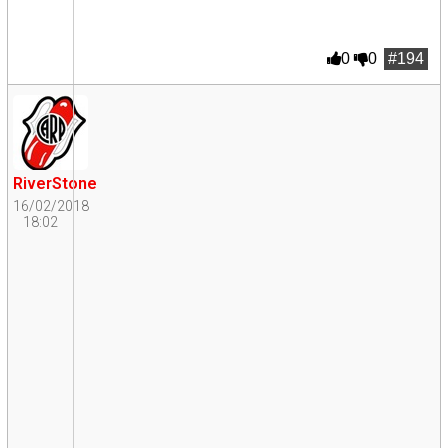
0
0
#194
RiverStone
16/02/2018
18:02