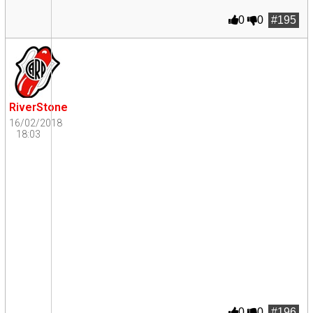
0
0
#195
RiverStone
16/02/2018
18:03
0
0
#196