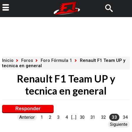
Inicio
Foros
Foro Fórmula 1
Renault F1 Team UP y
tecnica en general
Renault F1 Team UP y
tecnica en general
Responder
Anterior
1
2
3
4
[...]
30
31
32
33
34
Siguiente