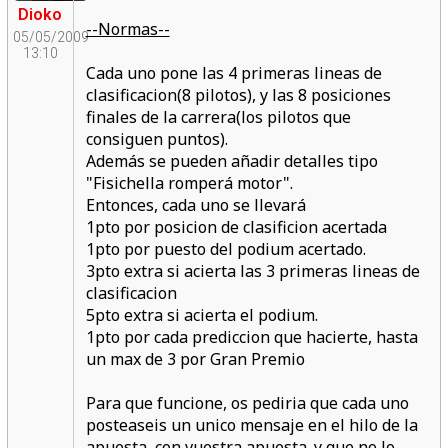
Dioko
--Normas--
05/05/2009
13:10
Cada uno pone las 4 primeras lineas de
clasificacion(8 pilotos), y las 8 posiciones
finales de la carrera(los pilotos que
consiguen puntos).
Además se pueden añadir detalles tipo
"Fisichella romperá motor".
Entonces, cada uno se llevará
1pto por posicion de clasificion acertada
1pto por puesto del podium acertado.
3pto extra si acierta las 3 primeras lineas de
clasificacion
5pto extra si acierta el podium.
1pto por cada prediccion que hacierte, hasta
un max de 3 por Gran Premio
Para que funcione, os pediria que cada uno
posteaseis un unico mensaje en el hilo de la
apuesta, con vuestra apuesta. y que no lo