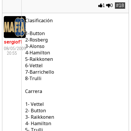
1
0
#18
Clasificación
1-Button
2-Rosberg
sergiof1
3-Alonso
08/05/2009
4-Hamilton
20:55
5-Raikkonen
6-Vettel
7-Barrichello
8-Trulli
Carrera
1- Vettel
2- Button
3- Raikkonen
4- Hamilton
5- Trulli