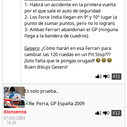
1- Habrá un accidente en la primera vuelta
por el que sale el auto de seguridad.
2- Los Force India llegan en 9º y 10º lugar (a
punto de sumar puntos, pero no lo logran).
3- Ambas Ferrari abandonan el GP (ninguna
llega a la bandera de cuadros).
Gesero
: ¿Cómo harán en esa Ferrari para
cambiar las
120 ruedas
en un Pit Stop???
¡Solo falta que le pongas orugas!!!
Buen dibujo Gesero!
1
0
#11
Es solo prueba...
Alonsenna
1
0
#12
07/05/2009
16:36