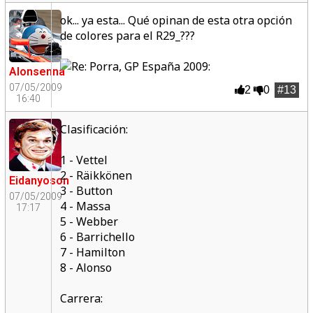
ok... ya esta... Qué opinan de esta otra opción
de colores para el R29_???
:
Alonsenna
07/05/2009
2
0
#13
16:40
Clasificación:
1 - Vettel
2 - Räikkönen
Eidanyoson
3 - Button
07/05/2009
4 - Massa
17:17
5 - Webber
6 - Barrichello
7 - Hamilton
8 - Alonso
Carrera: