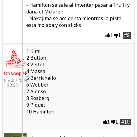
- Hamilton se sale al intentar pasar a Trulli y
daña el Mclaren
- Nakajima se accidenta mientras la pista
esta mojada y con slicks
1
1
#9
1 Kimi
2 Button
3 Vettel
4 Massa
CriscopeF1
5 Barrichello
05/05/2009
6 Webber
23:00
7 Alonso
8 Rosberg
9 Piquet
10 Hamilton
1
1
#10