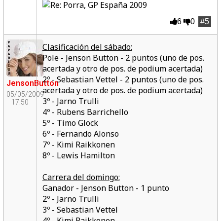
6
0
#5
Clasificación del sábado:
Pole - Jenson Button - 2 puntos (uno de pos.
acertada y otro de pos. de podium acertada)
2º - Sebastian Vettel - 2 puntos (uno de pos.
JensonButton
acertada y otro de pos. de podium acertada)
05/05/2009
3º - Jarno Trulli
17:50
4º - Rubens Barrichello
5º - Timo Glock
6º - Fernando Alonso
7º - Kimi Raikkonen
8º - Lewis Hamilton
Carrera del domingo:
Ganador - Jenson Button - 1 punto
2º - Jarno Trulli
3º - Sebastian Vettel
4º - Kimi Raikkonen