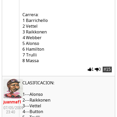
Carrera:
1 Barrichello
2 Vettel
3 Raikkonen
4 Webber
5 Alonso
6 Hamilton
7 Trulli
8 Massa
1
0
#15
CLASIFICACION:
1---Alonso
2---Raikkonen
juanmaf1
3---Vettel
07/05/2009
4---Button
23:40