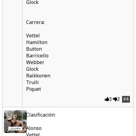
Glock
Carrera:
Vettel
Hamilton
Button
Barricello
Webber
Glock
Raikkonen
Trulli
Piquet
3
2
#4
Clasificación:
Alonso
Vettel