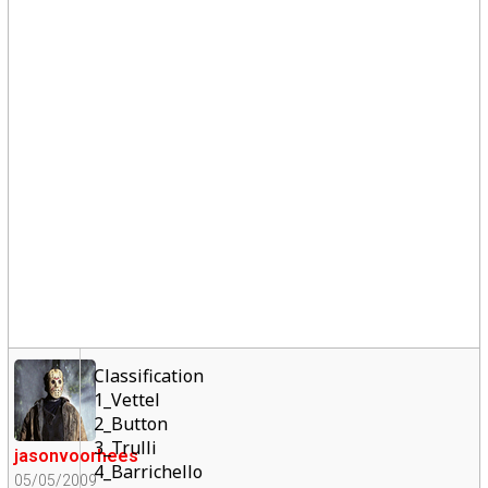
Classification
1_Vettel
2_Button
3_Trulli
jasonvoorhees
4_Barrichello
05/05/2009