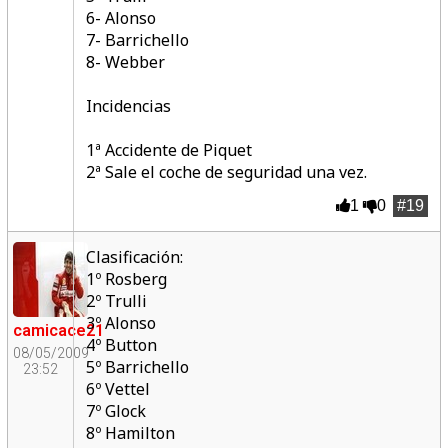
6- Alonso
7- Barrichello
8- Webber
Incidencias
1ª Accidente de Piquet
2ª Sale el coche de seguridad una vez.
1
0
#19
Clasificación:
1º Rosberg
2º Trulli
3º Alonso
camicace21
4º Button
08/05/2009
5º Barrichello
23:52
6º Vettel
7º Glock
8º Hamilton