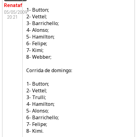
Renataf
1- Button;
05/05/2009
2- Vettel;
20:21
3- Barrichello;
4- Alonso;
5- Hamilton;
6- Felipe;
7- Kimi;
8- Webber;
Corrida de domingo:
1- Button;
2- Vettel;
3- Trulli;
4- Hamilton;
5- Alonso;
6- Barrichello;
7- Felipe;
8- Kimi.