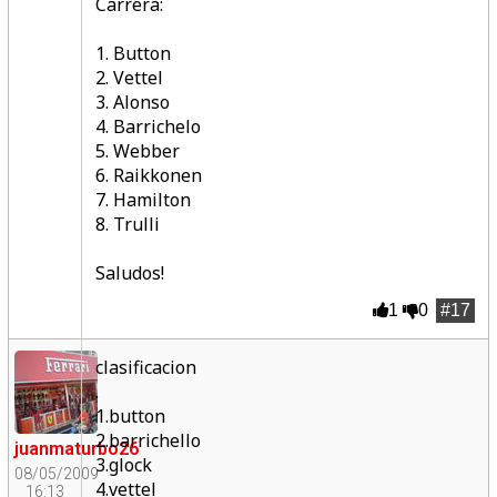
Carrera:
1. Button
2. Vettel
3. Alonso
4. Barrichelo
5. Webber
6. Raikkonen
7. Hamilton
8. Trulli
Saludos!
1
0
#17
clasificacion
.
1.button
2.barrichello
juanmaturbo26
3.glock
08/05/2009
4.vettel
16:13