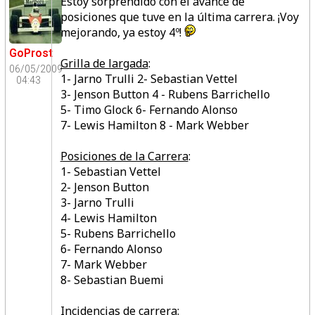
Estoy sorprendido con el avance de
posiciones que tuve en la última carrera. ¡Voy
mejorando, ya estoy 4º!
GoProst
Grilla de largada
:
06/05/2009
1- Jarno Trulli 2- Sebastian Vettel
04:43
3- Jenson Button 4 - Rubens Barrichello
5- Timo Glock 6- Fernando Alonso
7- Lewis Hamilton 8 - Mark Webber
Posiciones de la Carrera
:
1- Sebastian Vettel
2- Jenson Button
3- Jarno Trulli
4- Lewis Hamilton
5- Rubens Barrichello
6- Fernando Alonso
7- Mark Webber
8- Sebastian Buemi
Incidencias de carrera
: