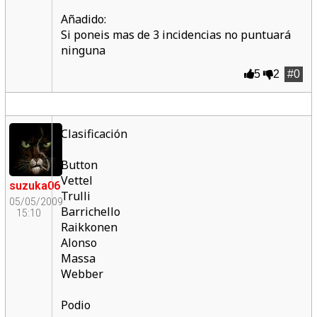
Añadido:
Si poneis mas de 3 incidencias no puntuará
ninguna
5
2
#0
Clasificación
Button
Vettel
suzuka06
Trulli
05/05/2009
Barrichello
15:10
Raikkonen
Alonso
Massa
Webber
Podio