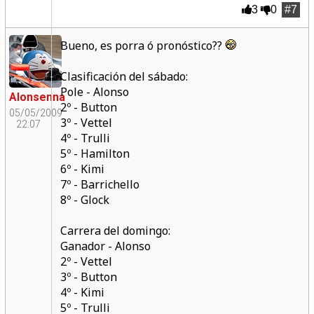
3
0
#7
Bueno, es porra ó pronóstico??
Clasificación del sábado:
Pole - Alonso
Alonsenna
2º - Button
05/05/2009
3º - Vettel
22:07
4º - Trulli
5º - Hamilton
6º - Kimi
7º - Barrichello
8º - Glock
Carrera del domingo:
Ganador - Alonso
2º - Vettel
3º - Button
4º - Kimi
5º - Trulli