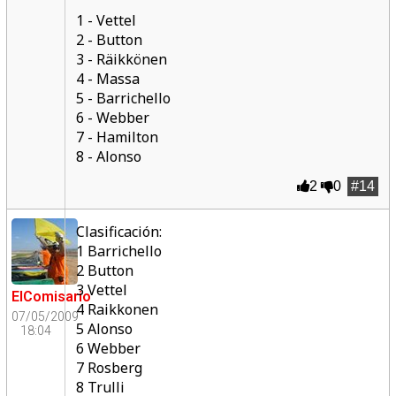
1 - Vettel
2 - Button
3 - Räikkönen
4 - Massa
5 - Barrichello
6 - Webber
7 - Hamilton
8 - Alonso
2
0
#14
Clasificación:
1 Barrichello
2 Button
3 Vettel
ElComisario
4 Raikkonen
07/05/2009
5 Alonso
18:04
6 Webber
7 Rosberg
8 Trulli