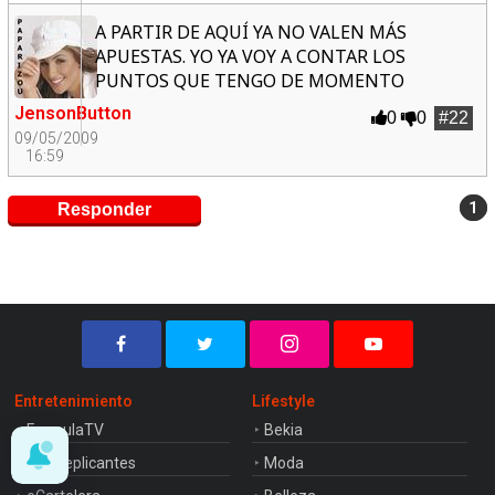
A PARTIR DE AQUÍ YA NO VALEN MÁS
APUESTAS. YO YA VOY A CONTAR LOS
PUNTOS QUE TENGO DE MOMENTO
JensonButton
0
0
#22
09/05/2009
16:59
1
Responder
Entretenimiento
Lifestyle
FormulaTV
Bekia
Los Replicantes
Moda