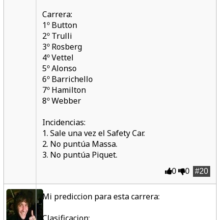
Carrera:
1º Button
2º Trulli
3º Rosberg
4º Vettel
5º Alonso
6º Barrichello
7º Hamilton
8º Webber
Incidencias:
1. Sale una vez el Safety Car.
2. No puntúa Massa.
3. No puntúa Piquet.
0
0
#20
Mi prediccion para esta carrera:
Clasificacion: