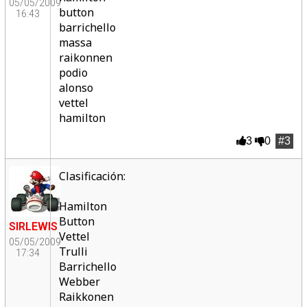
05/05/2009
button
16:43
barrichello
massa
raikonnen
podio
alonso
vettel
hamilton
3
0
#3
Clasificación:
Hamilton
Button
SIRLEWIS
Vettel
05/05/2009
Trulli
17:34
Barrichello
Webber
Raikkonen