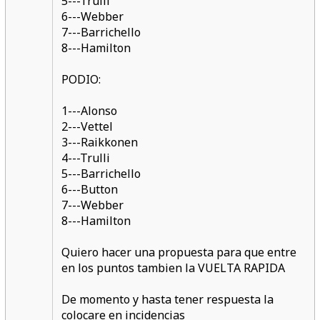
5---Trulli
6---Webber
7---Barrichello
8---Hamilton
PODIO:
1---Alonso
2---Vettel
3---Raikkonen
4---Trulli
5---Barrichello
6---Button
7---Webber
8---Hamilton
Quiero hacer una propuesta para que entre
en los puntos tambien la VUELTA RAPIDA
De momento y hasta tener respuesta la
colocare en incidencias