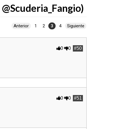
@Scuderia_Fangio)
Anterior
1
2
3
4
Siguiente
0
0
#50
0
0
#51