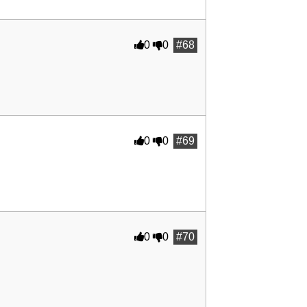
0
0
#68
0
0
#69
0
0
#70