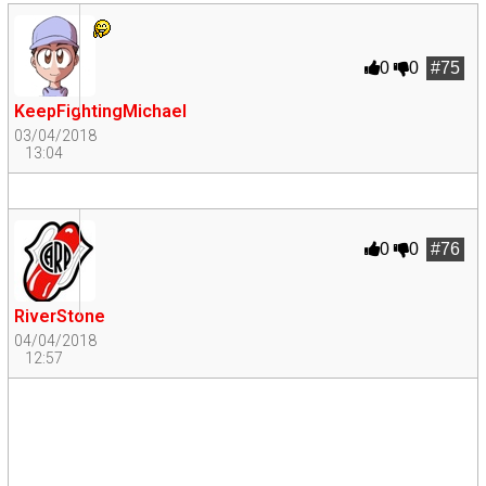
0
0
#75
KeepFightingMichael
03/04/2018
13:04
0
0
#76
RiverStone
04/04/2018
12:57