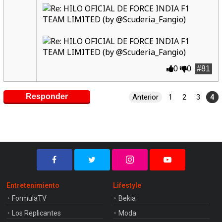
0
0
#81
Responder
Anterior
1
2
3
4
Entretenimiento
Lifestyle
FormulaTV
Bekia
Los Replicantes
Moda