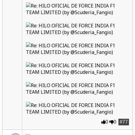
0
0
#77