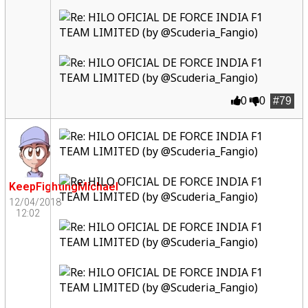
0
0
#79
KeepFightingMichael
12/04/2018
12:02