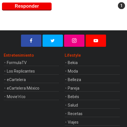
1
Responder
Entretenimiento
Lifestyle
FormulaTV
Bekia
Los Replicantes
Moda
eCartelera
Belleza
eCartelera México
Pareja
Movie'n'co
Bebés
Salud
Recetas
Viajes