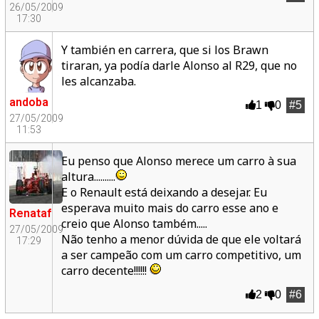
26/05/2009
17:30
Y también en carrera, que si los Brawn
tiraran, ya podía darle Alonso al R29, que no
les alcanzaba.
andoba
1
0
#5
27/05/2009
11:53
Eu penso que Alonso merece um carro à sua
altura..........
E o Renault está deixando a desejar. Eu
esperava muito mais do carro esse ano e
Renataf
creio que Alonso também.....
27/05/2009
Não tenho a menor dúvida de que ele voltará
17:29
a ser campeão com um carro competitivo, um
carro decente!!!!!!
2
0
#6