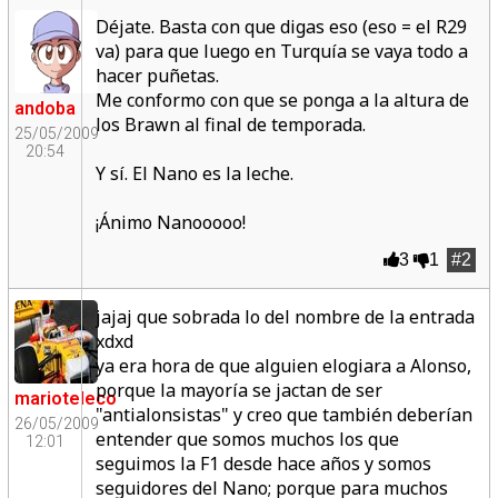
Déjate. Basta con que digas eso (eso = el R29
va) para que luego en Turquía se vaya todo a
hacer puñetas.
Me conformo con que se ponga a la altura de
andoba
los Brawn al final de temporada.
25/05/2009
20:54
Y sí. El Nano es la leche.
¡Ánimo Nanooooo!
3
1
#2
jajaj que sobrada lo del nombre de la entrada
xdxd
ya era hora de que alguien elogiara a Alonso,
porque la mayoría se jactan de ser
marioteleco
"antialonsistas" y creo que también deberían
26/05/2009
entender que somos muchos los que
12:01
seguimos la F1 desde hace años y somos
seguidores del Nano; porque para muchos