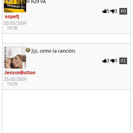
el R29 va.
5
3
#0
sopefj
25/05/2009
19:28
Jiji, como la canción.
3
0
#1
JensonButton
25/05/2009
19:29