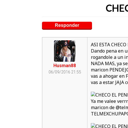
CHE
Responder
ASI ESTA CHEC
Dando pena en un
rogandole a un i
NADA MAS, ya se h
Husman88
maricon PENDEJO
06/09/2016 21:55
vas a ahogar en F
vas a estar JAJA
Ya me valee verrr
maricon de @telm
TELMEXCHUPAPOLLA