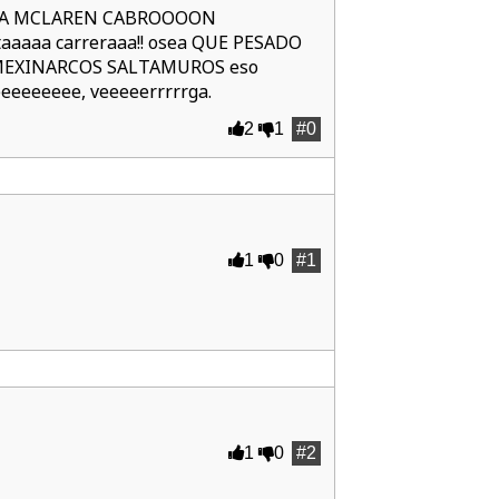
GIOSA MCLAREN CABROOOON
utaaaaa carreraaa!! osea QUE PESADO
EXINARCOS SALTAMUROS eso
eeeeeeeee, veeeeerrrrrga.
2
1
#0
1
0
#1
1
0
#2