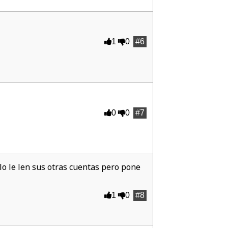
1
0
#6
0
0
#7
o le len sus otras cuentas pero pone
1
0
#8