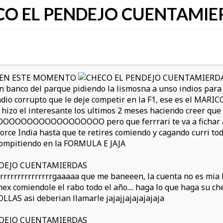
CO EL PENDEJO CUENTAMIE
O EN ESTE MOMENTO
 banco del parque pidiendo la lismosna a unso indios para 
ndio corrupto que le deje competir en la F1, ese es el M
izo el interesante los ultimos 2 meses haciendo creer que i
OOOOOOOOOOOOOOOOO pero que ferrrari te va a fichar 
orce India hasta que te retires comiendo y cagando curri to
 compitiendo en la FORMULA E JAJA
rrrrrrrrrrrrrrrgaaaaa que me baneeen, la cuenta no es mia 
ex comiendole el rabo todo el año.... haga lo que haga su c
S asi deberian llamarle jajajjajajajajaja