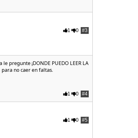
1
0
#3
 dia le pregunte ¡DONDE PUEDO LEER LA
ara no caer en faltas.
1
0
#4
1
0
#5