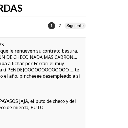
RDAS
1
2
Siguiente
que le renueven su contrato basura,
ARICON DE CHECO NADA MAS CABRON....
ba a fichar por Ferrari el muy
a ti PENDEJOOOOOOOOOOOOO...... te
do el año, pincheeee desempleado a si
PAYASOS JAJA, el puto de checo y del
heco de mierda, PUTO