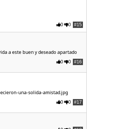
0
0
#15
 vida a este buen y deseado apartado
0
0
#16
lecieron-una-solida-amistad.jpg
0
0
#17