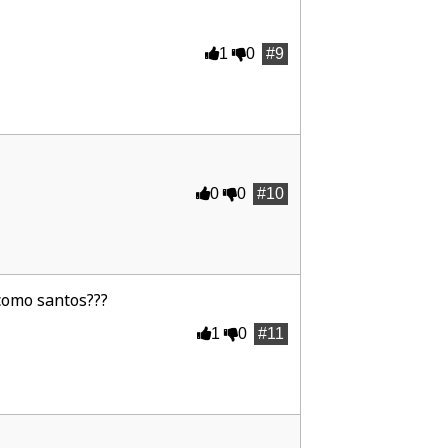
1
0
#9
0
0
#10
 como santos???
1
0
#11