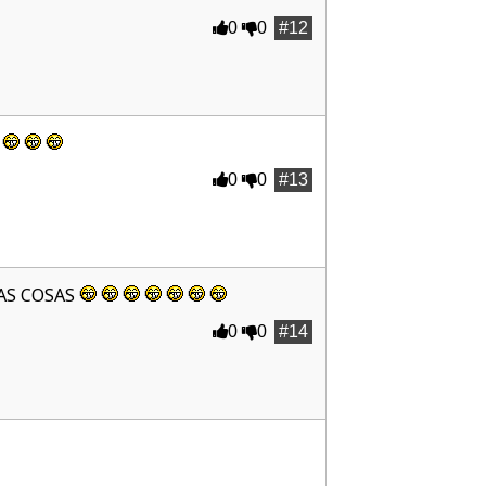
0
0
#12
0
0
#13
AS COSAS
0
0
#14