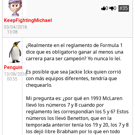
0
0
#35
KeepFightingMichael
03/04/2018
13:08
¿Realmente en el reglamento de Formula 1
dice que es obligatorio ganar al menos una
carrera para ser campeón? Yo nunca lo leí.
Penguin
Es posible que sea Jackie Ickx quien corrió
13/08/2018
con más equipos diferentes, tendría que
00:55
chequearlo.
Mi pregunta es: ¿por qué en 1993 McLaren
llevó los números 7 y 8 cuando por
reglamento les correspondían los 5 y 6? Estos
números los llevó Benetton, que en la
temporada anterior tenía los 19 y 20, los 7 y 8
los dejó libre Brabham por lo que en todo