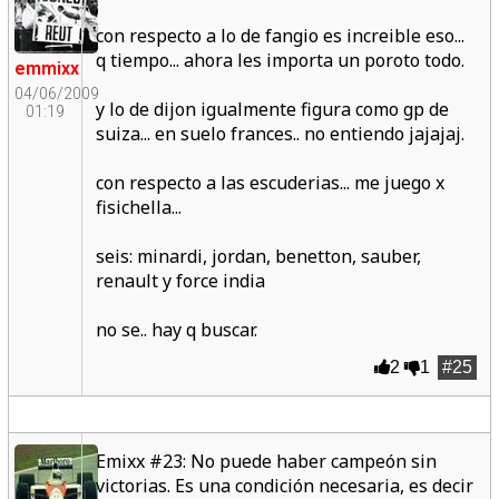
con respecto a lo de fangio es increible eso...
q tiempo... ahora les importa un poroto todo.
emmixx
04/06/2009
y lo de dijon igualmente figura como gp de
01:19
suiza... en suelo frances.. no entiendo jajajaj.
con respecto a las escuderias... me juego x
fisichella...
seis: minardi, jordan, benetton, sauber,
renault y force india
no se.. hay q buscar.
2
1
#25
Emixx #23: No puede haber campeón sin
victorias. Es una condición necesaria, es decir