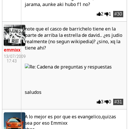
jarama, aunke aki hubo f1 no?
2
1
#30
note que el casco de barrichelo tiene en la
parte de arriba la estrella de david... ¿es judio
realmente (no segun wikipedia)? ¿sino, xq la
tiene ahi?
emmixx
13/07/2009
17:43
saludos
3
0
#31
A lo mejor es por que es evangelico,quizas
sea por eso Emmixx