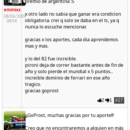
premio de argentina :S
emmixx
x otro lado no sabia que ganar era condicion
08/06/2009
obligatoria. crei q solo se daba en el tc, ya q
08:04
nunca lo escuche mencionar.
gracias x los aportes, cada dia aprendemos
mas y mas.
y lo del 82 fue increible.
pironi deja de correr bastante antes de fin de
año y solo pierde el mundial x 5 puntos...
increible dominio de ferrari en ese año
tragico.
gracias goprost
2
1
#27
¡¡¡GoProst, muchas gracias por tu aporte!!!
Creo que no encontraremos a alguien en más