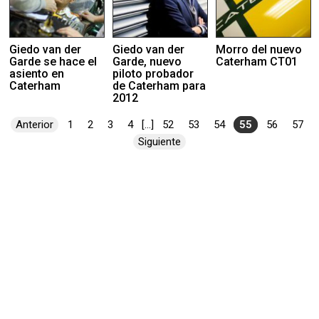
Giedo van der
Giedo van der
Morro del nuevo
Garde se hace el
Garde, nuevo
Caterham CT01
asiento en
piloto probador
Caterham
de Caterham para
2012
Anterior
1
2
3
4
[...]
52
53
54
55
56
57
Siguiente