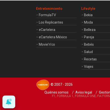
Entretenimiento
Lifestyle
FormulaTV
Bekia
Los Replicantes
Moda
eCartelera
Belleza
eCartelera México
Pareja
Movie'n'co
Bebés
Salud
Recetas
Viajes
© 2007 - 2026
Quiénes somos
Aviso legal
Gestion
F1, FORMULA 1, FORMULA ONE, FIA FORMUL