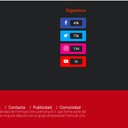
Síguenos
49k
75k
194
1k
s
Contacta
Publicidad
Comunidad
 de Formula One Licensing B.V. que forma parte del
a ninguna relación con el grupo empresarial Fórmula Uno.