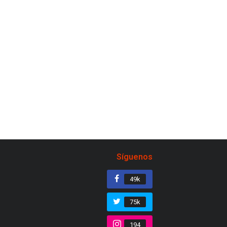
Síguenos
49k
75k
194