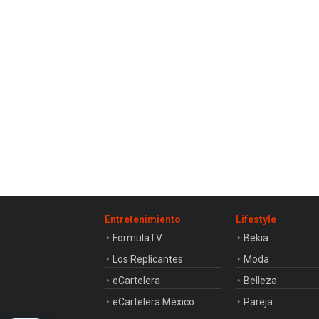
Entretenimiento
Lifestyle
FormulaTV
Bekia
Los Replicantes
Moda
eCartelera
Belleza
eCartelera México
Pareja