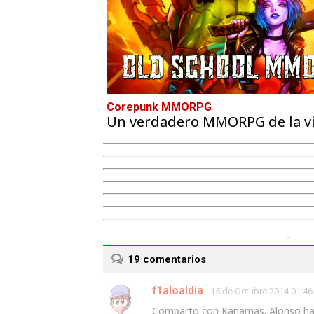
Corepunk MMORPG
Un verdadero MMORPG de la vie
19
comentarios
f1aloaldia
- 15 de Octubre 2014 01:46
Comparto con Kanamas. Alonso habr