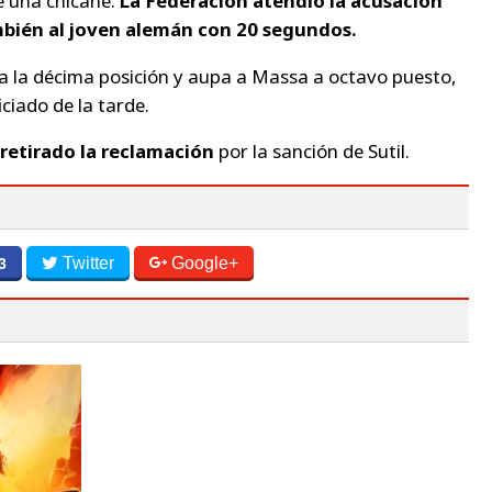
e una chicane.
La Federación atendió la acusación
mbién al joven alemán con 20 segundos.
a la décima posición y aupa a Massa a octavo puesto,
ciado de la tarde.
retirado la reclamación
por la sanción de Sutil.
Twitter
Google+
3