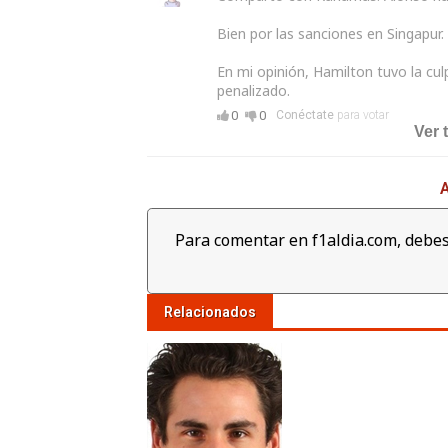
Bien por las sanciones en Singapur.
En mi opinión, Hamilton tuvo la cul
penalizado.
0
0
Conéctate
para votar
Ver 
A
Para comentar en f1aldia.com, debes
Relacionados