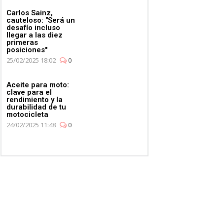
Carlos Sainz,
cauteloso: "Será un
desafío incluso
llegar a las diez
primeras
posiciones"
25/02/2025 18:02
0
Aceite para moto:
clave para el
rendimiento y la
durabilidad de tu
motocicleta
24/02/2025 11:48
0