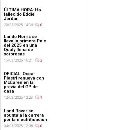
ÚLTIMA HORA: Ha
fallecido Eddie
Jordan
20/03/2025 14:36
0
Lando Norris se
lleva la primera Pole
del 2025 en una
Qualy llena de
sorpresas
15/03/2025 16:21
2
OFICIAL: Oscar
Piastri renueva con
McLaren en la
previa del GP de
casa
12/03/2025 12:23
1
Land Rover se
apunta a la carrera
por la electrificación
04/03/2025 12:08
0