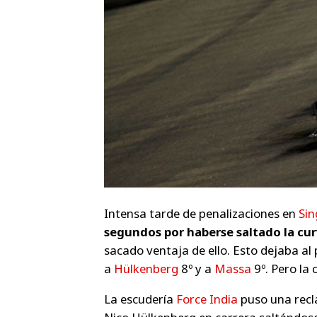
Intensa tarde de penalizaciones en
Sin
segundos por haberse saltado la curv
sacado ventaja de ello. Esto dejaba al p
a
Hülkenberg
8º y a
Massa
9º. Pero la 
La escudería
Force India
puso una recl