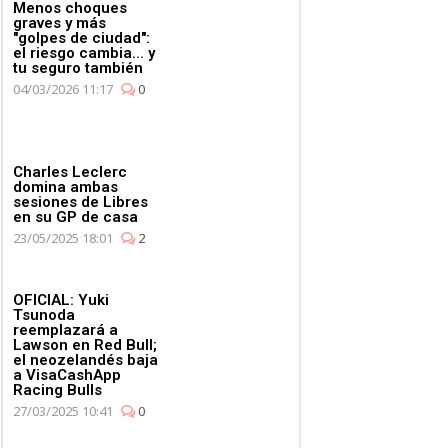
Menos choques
graves y más
"golpes de ciudad":
el riesgo cambia... y
tu seguro también
04/03/2026 11:17
0
Charles Leclerc
domina ambas
sesiones de Libres
en su GP de casa
23/05/2025 18:01
2
OFICIAL: Yuki
Tsunoda
reemplazará a
Lawson en Red Bull;
el neozelandés baja
a VisaCashApp
Racing Bulls
27/03/2025 10:41
0