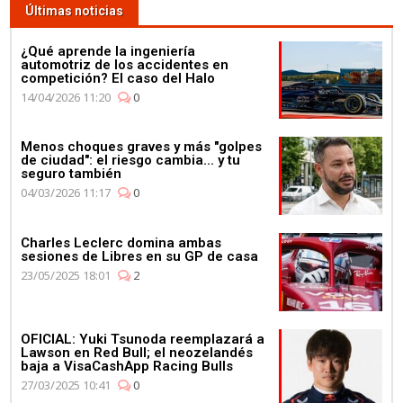
Últimas noticias
¿Qué aprende la ingeniería
automotriz de los accidentes en
competición? El caso del Halo
14/04/2026 11:20
0
Menos choques graves y más "golpes
de ciudad": el riesgo cambia... y tu
seguro también
04/03/2026 11:17
0
Charles Leclerc domina ambas
sesiones de Libres en su GP de casa
23/05/2025 18:01
2
OFICIAL: Yuki Tsunoda reemplazará a
Lawson en Red Bull; el neozelandés
baja a VisaCashApp Racing Bulls
27/03/2025 10:41
0