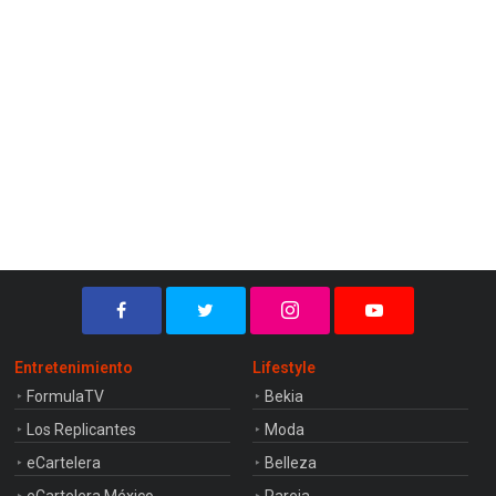
Entretenimiento
Lifestyle
FormulaTV
Bekia
Los Replicantes
Moda
eCartelera
Belleza
eCartelera México
Pareja