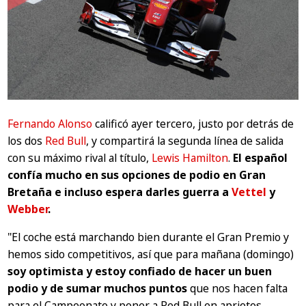
Fernando Alonso
calificó ayer tercero, justo por detrás de
los dos
Red Bull
, y compartirá la segunda línea de salida
con su máximo rival al título,
Lewis Hamilton
.
El español
confía mucho en sus opciones de podio en Gran
Bretaña e incluso espera darles guerra a
Vettel
y
Webber
.
"El coche está marchando bien durante el Gran Premio y
hemos sido competitivos, así que para mañana (domingo)
soy optimista y estoy confiado de hacer un buen
podio y de sumar muchos puntos
que nos hacen falta
para el Campeonato y poner a Red Bull en aprietos,