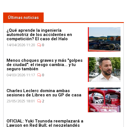
Últimas noticias
¿Qué aprende la ingeniería
automotriz de los accidentes en
competición? El caso del Halo
14/04/2026 11:20
0
Menos choques graves y más "golpes
de ciudad": el riesgo cambia... y tu
seguro también
04/03/2026 11:17
0
Charles Leclerc domina ambas
sesiones de Libres en su GP de casa
23/05/2025 18:01
2
OFICIAL: Yuki Tsunoda reemplazará a
Lawson en Red Bull; el neozelandés