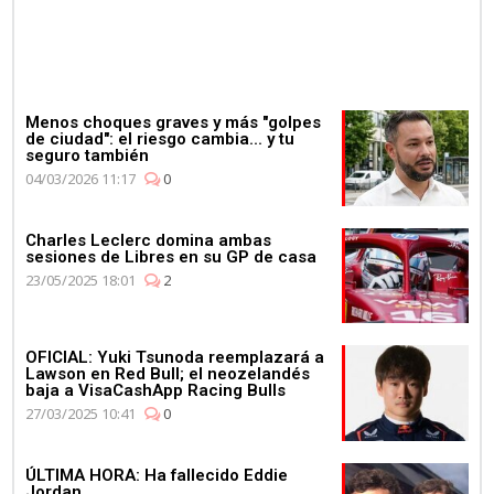
Menos choques graves y más "golpes
de ciudad": el riesgo cambia... y tu
seguro también
04/03/2026 11:17
0
Charles Leclerc domina ambas
sesiones de Libres en su GP de casa
23/05/2025 18:01
2
OFICIAL: Yuki Tsunoda reemplazará a
Lawson en Red Bull; el neozelandés
baja a VisaCashApp Racing Bulls
27/03/2025 10:41
0
ÚLTIMA HORA: Ha fallecido Eddie
Jordan