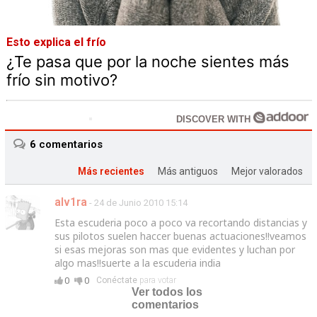
Esto explica el frío
¿Te pasa que por la noche sientes más
frío sin motivo?
DISCOVER WITH
6
comentarios
Más recientes
Más antiguos
Mejor valorados
alv1ra
- 24 de Junio 2010 15:14
Esta escuderia poco a poco va recortando distancias y
sus pilotos suelen haccer buenas actuaciones!!veamos
si esas mejoras son mas que evidentes y luchan por
algo mas!!suerte a la escuderia india
0
0
Conéctate
para votar
Ver todos los
comentarios