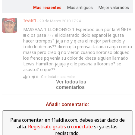
Más recientes
Más antiguos
Mejor valorados
feaR1
- 29 de Marzo 2010 17:24
MASSAAA 1 LLORONSO 1 Esperooo aun por la VIÑETA
!!! q os pasa ??? el idolatrado idolo español le gusta
hacer trompos? jaja no y q era el mejor partiendo y
todo lo demas?? dicen q la prensa italiana carga contra
massa pero creo q no vieron cuando lloronso bloqueo
los frenos pq venia su dolor de kbeza alguien llamado
Lewis Hamilton jajaja y q le pasaria a lloronso? se
asusto? o que??
0
0
Conéctate
para votar
Ver todos los
comentarios
Añadir comentario:
Para comentar en f1aldia.com, debes estar dado de
alta.
Regístrate gratis
o
conéctate
si ya estás
registrado.