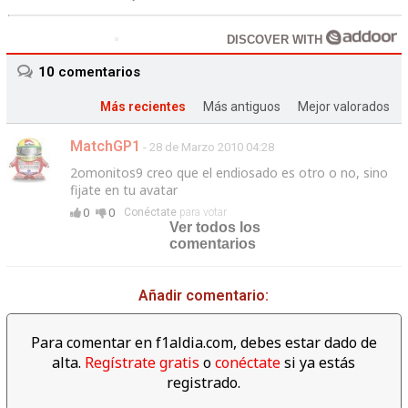
DISCOVER WITH
10
comentarios
Más recientes
Más antiguos
Mejor valorados
MatchGP1
- 28 de Marzo 2010 04:28
2omonitos9 creo que el endiosado es otro o no, sino
fijate en tu avatar
0
0
Conéctate
para votar
Ver todos los
comentarios
Añadir comentario:
Para comentar en f1aldia.com, debes estar dado de
alta.
Regístrate gratis
o
conéctate
si ya estás
registrado.