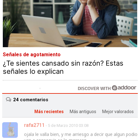
Señales de agotamiento
¿Te sientes cansado sin razón? Estas
señales lo explican
DISCOVER WITH
24
comentarios
Más recientes
Más antiguos
Mejor valorados
rafa2711
- 5 de Marzo 2010 03:08
ojala le valla bien, y me arriesgo a decir que algun podio