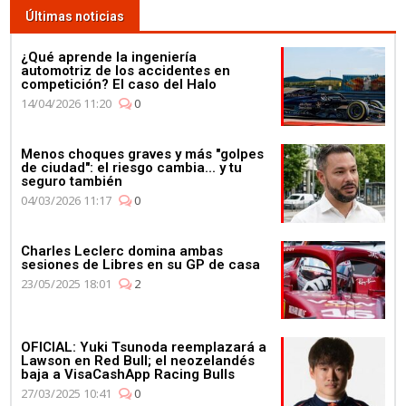
Últimas noticias
¿Qué aprende la ingeniería
automotriz de los accidentes en
competición? El caso del Halo
14/04/2026 11:20
0
Menos choques graves y más "golpes
de ciudad": el riesgo cambia... y tu
seguro también
04/03/2026 11:17
0
Charles Leclerc domina ambas
sesiones de Libres en su GP de casa
23/05/2025 18:01
2
OFICIAL: Yuki Tsunoda reemplazará a
Lawson en Red Bull; el neozelandés
baja a VisaCashApp Racing Bulls
27/03/2025 10:41
0